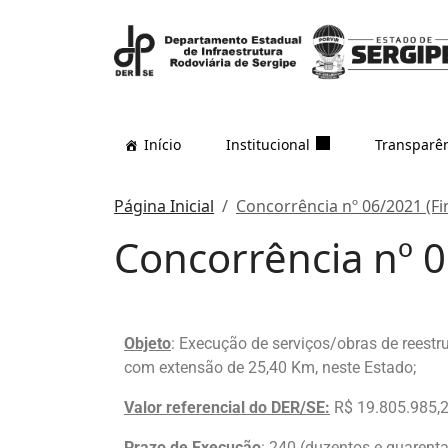
Início
Institucional
Transparê
Página Inicial
Concorrência nº 06/2021 (Fi
Concorrência nº 0
Objeto
: Execução de serviços/obras de reestr
com extensão de 25,40 Km, neste Estado;
Valor
referencial do DER/SE
:
R$ 19.805.985,2
Prazo de Execução
: 240 (duzentos e quarenta