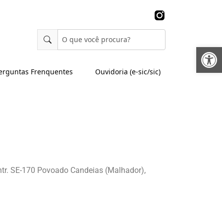
Abrir 
erguntas Frenquentes
Ouvidoria (e-sic/sic)
Entr. SE-170 Povoado Candeias (Malhador),