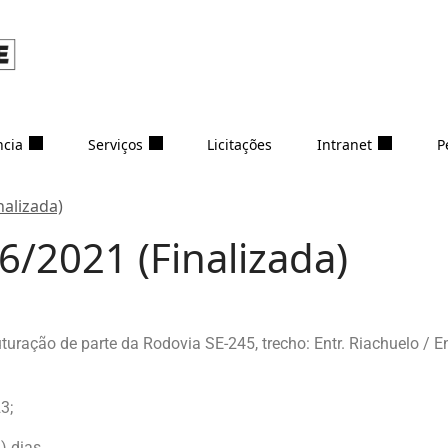
ncia
Serviços
Licitações
Intranet
P
nalizada)
6/2021 (Finalizada)
uturação de parte da Rodovia SE-245, trecho: Entr. Riachuelo / 
3;
) dias.