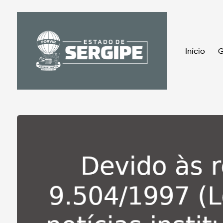
Início
G